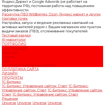
Яндекс.Директ и Google Adwords (не работает на
территории РФ), постоянная работа над повышением
эффективности.
Раскрутка ПВЗ Wildberries, Ozon, Яндекс маркет и других
торговых точек
Настройка, запуск и ведение рекламных кампаний на
активных жителей рядом с Вашим магазином или пунктом
выдачи заказов (ПВЗ), отслеживание покупателей.
Тестовый раздел
AI-маркетолог
ПОРТФОЛИО
О КОМПАНИИ
Вакансии
Отзывы
Блог
Политика конфиденциальности
ПОДДЕРЖКА САЙТА
ДИЗАЙН
ПРОДУКТЫ
1С-Битрикс
1С-Битрикс: Управление сайтом. Старт
1С-Битрикс:
Управление сайтом. Старт
1С-Битрикс: Управление сайтом.
Старт
1С-Битрикс: Управление сайтом. Старт
Решения
Universe
Universe
Universe
Universe