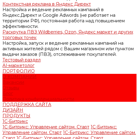
Контекстная реклама в Яндекс Директ
Настройка и ведение рекламных кампаний в
Яндекс.Директ и Google Adwords (не работает на
территории РФ), постоянная работа над повышением
эффективности.
Раскрутка ПВЗ Wildberries, Ozon, Яндекс маркет и других
торговых точек
Настройка, запуск и ведение рекламных кампаний на
активных жителей рядом с Вашим магазином или пунктом
выдачи заказов (ПВЗ), отслеживание покупателей.
Тестовый раздел
AI-маркетолог
ПОРТФОЛИО
О КОМПАНИИ
Вакансии
Отзывы
Блог
Политика конфиденциальности
ПОДДЕРЖКА САЙТА
ДИЗАЙН
ПРОДУКТЫ
1С-Битрикс
1С-Битрикс: Управление сайтом. Старт
1С-Битрикс:
Управление сайтом. Старт
1С-Битрикс: Управление сайтом.
Старт
1С-Битрикс: Управление сайтом. Старт