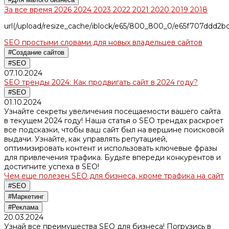
За все время
2026
2024
2023
2022
2021
2020
2019
2018
url(/upload/resize_cache/iblock/e65/800_800_0/e65f707ddd2
SEO простыми словами для новых владельцев сайтов
#Создание сайтов
#SEO
07.10.2024
SEO тренды 2024: Как продвигать сайт в 2024 году?
#SEO
01.10.2024
Узнайте секреты увеличения посещаемости вашего сайта
в текущем 2024 году! Наша статья о SEO трендах раскроет
все подсказки, чтобы ваш сайт был на вершине поисковой
выдачи. Узнайте, как управлять репутацией,
оптимизировать контент и использовать ключевые фразы
для привлечения трафика. Будьте впереди конкурентов и
достигните успеха в SEO!
Чем еще полезен SEO для бизнеса, кроме трафика на сайт
#SEO
#Маркетинг
#Реклама
20.03.2024
Узнай все преимущества SEO для бизнеса! Погрузись в