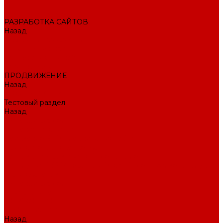
Внедрение CRM
РАЗРАБОТКА САЙТОВ
Назад
РАЗРАБОТКА САЙТОВ
Интернет-магазин
Корпоративный сайт
Landing Page
ПРОДВИЖЕНИЕ
Назад
ПРОДВИЖЕНИЕ
Тестовый раздел
Назад
Тестовый раздел
Тестовая навигация
Поисковое SEO продвижение сайта
Продвижение в соцсетях
Контекстная реклама в Яндекс Директ
Раскрутка ПВЗ Wildberries, Ozon, Яндекс маркет и других
торговых точек
Тестовый раздел
AI-маркетолог
ПОРТФОЛИО
О КОМПАНИИ
Назад