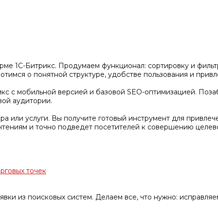
рме 1С-Битрикс. Продумаем функционал: сортировку и фильтр
тимся о понятной структуре, удобстве пользования и привл
кс с мобильной версией и базовой SEO-оптимизацией. Позаб
вой аудитории.
а или услуги. Вы получите готовый инструмент для привлеч
чтениям и точно подведет посетителей к совершению целево
орговых точек
явки из поисковых систем. Делаем все, что нужно: исправля