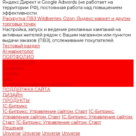
Яндекс.Директ и Google Adwords (не работает на
территории РФ), постоянная работа над повышением
эффективности.
Раскрутка ПВЗ Wildberries, Ozon, Яндекс маркет и других
торговых точек
Настройка, запуск и ведение рекламных кампаний на
активных жителей рядом с Вашим магазином или пунктом
выдачи заказов (ПВЗ), отслеживание покупателей.
Тестовый раздел
AI-маркетолог
ПОРТФОЛИО
О КОМПАНИИ
Вакансии
Отзывы
Блог
Политика конфиденциальности
ПОДДЕРЖКА САЙТА
ДИЗАЙН
ПРОДУКТЫ
1С-Битрикс
1С-Битрикс: Управление сайтом. Старт
1С-Битрикс:
Управление сайтом. Старт
1С-Битрикс: Управление сайтом.
Старт
1С-Битрикс: Управление сайтом. Старт
Решения
Universe
Universe
Universe
Universe