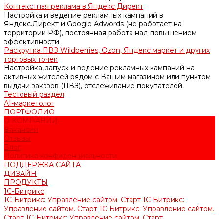
Контекстная реклама в Яндекс Директ
Настройка и ведение рекламных кампаний в
Яндекс.Директ и Google Adwords (не работает на
территории РФ), постоянная работа над повышением
эффективности.
Раскрутка ПВЗ Wildberries, Ozon, Яндекс маркет и других
торговых точек
Настройка, запуск и ведение рекламных кампаний на
активных жителей рядом с Вашим магазином или пунктом
выдачи заказов (ПВЗ), отслеживание покупателей.
Тестовый раздел
AI-маркетолог
ПОРТФОЛИО
О КОМПАНИИ
Вакансии
Отзывы
Блог
Политика конфиденциальности
ПОДДЕРЖКА САЙТА
ДИЗАЙН
ПРОДУКТЫ
1С-Битрикс
1С-Битрикс: Управление сайтом. Старт
1С-Битрикс:
Управление сайтом. Старт
1С-Битрикс: Управление сайтом.
Старт
1С-Битрикс: Управление сайтом. Старт