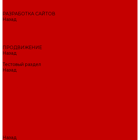
Внедрение CRM
РАЗРАБОТКА САЙТОВ
Назад
РАЗРАБОТКА САЙТОВ
Интернет-магазин
Корпоративный сайт
Landing Page
ПРОДВИЖЕНИЕ
Назад
ПРОДВИЖЕНИЕ
Тестовый раздел
Назад
Тестовый раздел
Тестовая навигация
Поисковое SEO продвижение сайта
Продвижение в соцсетях
Контекстная реклама в Яндекс Директ
Раскрутка ПВЗ Wildberries, Ozon, Яндекс маркет и других
торговых точек
Тестовый раздел
AI-маркетолог
ПОРТФОЛИО
О КОМПАНИИ
Назад