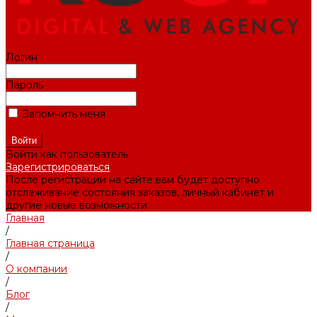
Логин
Пароль
Запомнить меня
Забыли пароль?
Войти как пользователь
Зарегистрироваться
После регистрации на сайте вам будет доступно
отслеживание состояния заказов, личный кабинет и
другие новые возможности
Главная
/
Главная страница
/
О компании
/
Блог
/