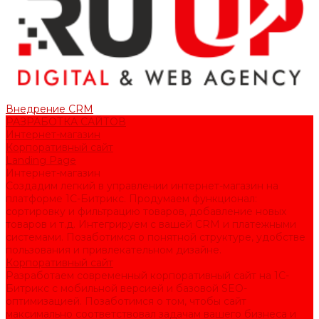
Внедрение CRM
РАЗРАБОТКА САЙТОВ
Интернет-магазин
Корпоративный сайт
Landing Page
Интернет-магазин
Создадим легкий в управлении интернет-магазин на
платформе 1С-Битрикс. Продумаем функционал:
сортировку и фильтрацию товаров, добавление новых
товаров и т.д. Интегрируем с вашей CRM и платежными
системами. Позаботимся о понятной структуре, удобстве
пользования и привлекательном дизайне.
Корпоративный сайт
Разработаем современный корпоративный сайт на 1С-
Битрикс с мобильной версией и базовой SEO-
оптимизацией. Позаботимся о том, чтобы сайт
максимально соответствовал задачам вашего бизнеса и