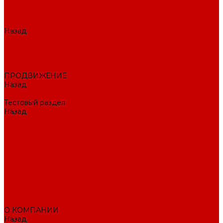
Внедрение CRM
РАЗРАБОТКА САЙТОВ
Назад
РАЗРАБОТКА САЙТОВ
Интернет-магазин
Корпоративный сайт
Landing Page
ПРОДВИЖЕНИЕ
Назад
ПРОДВИЖЕНИЕ
Тестовый раздел
Назад
Тестовый раздел
Тестовая навигация
Поисковое SEO продвижение сайта
Продвижение в соцсетях
Контекстная реклама в Яндекс Директ
Раскрутка ПВЗ Wildberries, Ozon, Яндекс маркет и других
торговых точек
Тестовый раздел
AI-маркетолог
ПОРТФОЛИО
О КОМПАНИИ
Назад