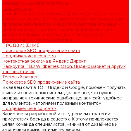
ожиданиям целевой аудитории.
Landing Page
Разрабатываем посадочные страницы для конкретного
товара или услуги. Вы получите готовый инструмент для
привлечения клиентов. Лендинг будет отвечать вашим
бизнес-задачам, соответствовать пользовательским
предпочтениям и точно подведет посетителей к
совершению целевого действия.
ПРОДВИЖЕНИЕ
Поисковое SEO продвижение сайта
Продвижение в соцсетях
Контекстная реклама в Яндекс Директ
Раскрутка ПВЗ Wildberries, Ozon, Яндекс маркет и других
торговых точек
Тестовый раздел
Поисковое SEO продвижение сайта
Выведем сайт в ТОП Яндекс и Google, поможем получать
заявки из поисковых систем. Делаем все, что нужно:
исправляем технические ошибки, делаем сайт удобнее
для клиентов, наполняем полезным контентом.
Продвижение в соцсетях
Занимаемся разработкой и внедрением стратегии
присутствия бренда в соцсетях. К этому привлекается
целая команда специалистов, начиная от дизайнера и
заканчивая комьюнити-менеджером.