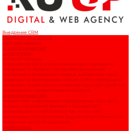
Внедрение CRM
РАЗРАБОТКА САЙТОВ
Интернет-магазин
Корпоративный сайт
Landing Page
Интернет-магазин
Создадим легкий в управлении интернет-магазин на
платформе 1С-Битрикс. Продумаем функционал:
сортировку и фильтрацию товаров, добавление новых
товаров и т.д. Интегрируем с вашей CRM и платежными
системами. Позаботимся о понятной структуре, удобстве
пользования и привлекательном дизайне.
Корпоративный сайт
Разработаем современный корпоративный сайт на 1С-
Битрикс с мобильной версией и базовой SEO-
оптимизацией. Позаботимся о том, чтобы сайт
максимально соответствовал задачам вашего бизнеса и
ожиданиям целевой аудитории.
Landing Page