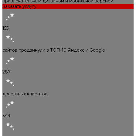
привлекательным дизайном и мобильной версией.
Заказать услугу
155
сайтов продвинули в ТОП-10 Яндекс и Google
287
довольных клиентов
349