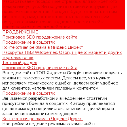
Разрабатываем посадочные страницы для конкретного
товара или услуги. Вы получите готовый инструмент для
привлечения клиентов. Лендинг будет отвечать вашим
бизнес-задачам, соответствовать пользовательским
предпочтениям и точно подведет посетителей к
совершению целевого действия.
ПРОДВИЖЕНИЕ
Поисковое SEO продвижение сайта
Продвижение в соцсетях
Контекстная реклама в Яндекс Директ
Раскрутка ПВЗ Wildberries, Ozon, Яндекс маркет и других
торговых точек
Тестовый раздел
Поисковое SEO продвижение сайта
Выведем сайт в ТОП Яндекс и Google, поможем получать
заявки из поисковых систем. Делаем все, что нужно:
исправляем технические ошибки, делаем сайт удобнее
для клиентов, наполняем полезным контентом.
Продвижение в соцсетях
Занимаемся разработкой и внедрением стратегии
присутствия бренда в соцсетях. К этому привлекается
целая команда специалистов, начиная от дизайнера и
заканчивая комьюнити-менеджером.
Контекстная реклама в Яндекс Директ
Настройка и ведение рекламных кампаний в