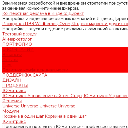
Занимаемся разработкой и внедрением стратегии присутств
заканчивая комьюнити-менеджером.
Контекстная реклама в Яндекс Директ
Настройка и ведение рекламных кампаний в Яндекс.Директ
Раскрутка ПВЗ Wildberries, Ozon, Яндекс маркет и других т
Настройка, запуск и ведение рекламных кампаний на актив
Тестовый раздел
AI-маркетолог
ПОРТФОЛИО
О КОМПАНИИ
Вакансии
Отзывы
Блог
Политика конфиденциальности
ПОДДЕРЖКА САЙТА
ДИЗАЙН
ПРОДУКТЫ
1С-Битрикс
1С-Битрикс: Управление сайтом. Старт
1С-Битрикс: Управлен
Решения
Universe
Universe
Universe
Universe
Модули
Корзина в один шаг
Корзина в один шаг
1С-Битрикс
Программные продукты «1С-Битрикс» - профессиональные с