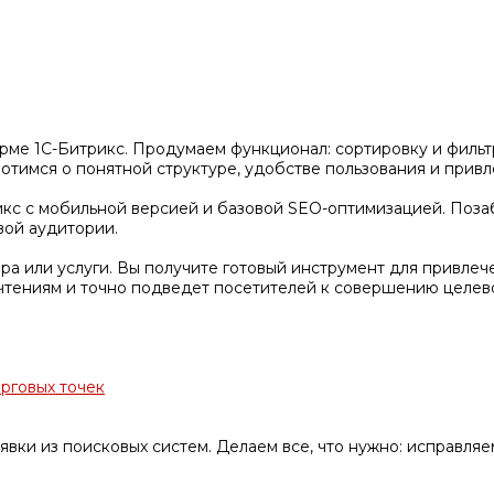
рме 1С-Битрикс. Продумаем функционал: сортировку и фильтр
тимся о понятной структуре, удобстве пользования и привл
кс с мобильной версией и базовой SEO-оптимизацией. Позаб
вой аудитории.
а или услуги. Вы получите готовый инструмент для привлеч
чтениям и точно подведет посетителей к совершению целево
орговых точек
явки из поисковых систем. Делаем все, что нужно: исправля