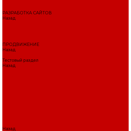
Внедрение CRM
РАЗРАБОТКА САЙТОВ
Назад
РАЗРАБОТКА САЙТОВ
Интернет-магазин
Корпоративный сайт
Landing Page
ПРОДВИЖЕНИЕ
Назад
ПРОДВИЖЕНИЕ
Тестовый раздел
Назад
Тестовый раздел
Тестовая навигация
Поисковое SEO продвижение сайта
Продвижение в соцсетях
Контекстная реклама в Яндекс Директ
Раскрутка ПВЗ Wildberries, Ozon, Яндекс маркет и других
торговых точек
Тестовый раздел
AI-маркетолог
ПОРТФОЛИО
О КОМПАНИИ
Назад