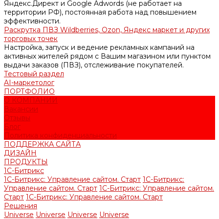
Яндекс.Директ и Google Adwords (не работает на
территории РФ), постоянная работа над повышением
эффективности.
Раскрутка ПВЗ Wildberries, Ozon, Яндекс маркет и других
торговых точек
Настройка, запуск и ведение рекламных кампаний на
активных жителей рядом с Вашим магазином или пунктом
выдачи заказов (ПВЗ), отслеживание покупателей.
Тестовый раздел
AI-маркетолог
ПОРТФОЛИО
О КОМПАНИИ
Вакансии
Отзывы
Блог
Политика конфиденциальности
ПОДДЕРЖКА САЙТА
ДИЗАЙН
ПРОДУКТЫ
1С-Битрикс
1С-Битрикс: Управление сайтом. Старт
1С-Битрикс:
Управление сайтом. Старт
1С-Битрикс: Управление сайтом.
Старт
1С-Битрикс: Управление сайтом. Старт
Решения
Universe
Universe
Universe
Universe