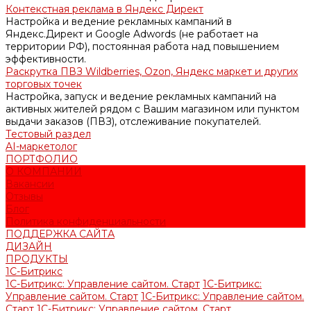
Контекстная реклама в Яндекс Директ
Настройка и ведение рекламных кампаний в
Яндекс.Директ и Google Adwords (не работает на
территории РФ), постоянная работа над повышением
эффективности.
Раскрутка ПВЗ Wildberries, Ozon, Яндекс маркет и других
торговых точек
Настройка, запуск и ведение рекламных кампаний на
активных жителей рядом с Вашим магазином или пунктом
выдачи заказов (ПВЗ), отслеживание покупателей.
Тестовый раздел
AI-маркетолог
ПОРТФОЛИО
О КОМПАНИИ
Вакансии
Отзывы
Блог
Политика конфиденциальности
ПОДДЕРЖКА САЙТА
ДИЗАЙН
ПРОДУКТЫ
1С-Битрикс
1С-Битрикс: Управление сайтом. Старт
1С-Битрикс:
Управление сайтом. Старт
1С-Битрикс: Управление сайтом.
Старт
1С-Битрикс: Управление сайтом. Старт