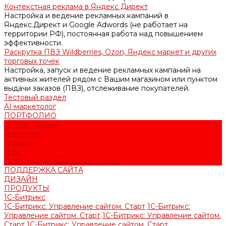
Контекстная реклама в Яндекс Директ
Настройка и ведение рекламных кампаний в
Яндекс.Директ и Google Adwords (не работает на
территории РФ), постоянная работа над повышением
эффективности.
Раскрутка ПВЗ Wildberries, Ozon, Яндекс маркет и других
торговых точек
Настройка, запуск и ведение рекламных кампаний на
активных жителей рядом с Вашим магазином или пунктом
выдачи заказов (ПВЗ), отслеживание покупателей.
Тестовый раздел
AI-маркетолог
ПОРТФОЛИО
О КОМПАНИИ
Вакансии
Отзывы
Блог
Политика конфиденциальности
ПОДДЕРЖКА САЙТА
ДИЗАЙН
ПРОДУКТЫ
1С-Битрикс
1С-Битрикс: Управление сайтом. Старт
1С-Битрикс:
Управление сайтом. Старт
1С-Битрикс: Управление сайтом.
Старт
1С-Битрикс: Управление сайтом. Старт