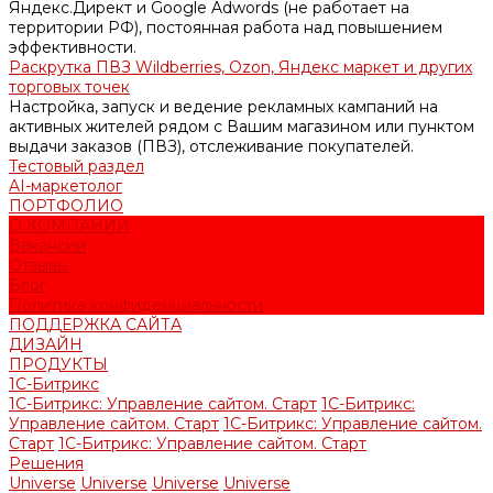
Яндекс.Директ и Google Adwords (не работает на
территории РФ), постоянная работа над повышением
эффективности.
Раскрутка ПВЗ Wildberries, Ozon, Яндекс маркет и других
торговых точек
Настройка, запуск и ведение рекламных кампаний на
активных жителей рядом с Вашим магазином или пунктом
выдачи заказов (ПВЗ), отслеживание покупателей.
Тестовый раздел
AI-маркетолог
ПОРТФОЛИО
О КОМПАНИИ
Вакансии
Отзывы
Блог
Политика конфиденциальности
ПОДДЕРЖКА САЙТА
ДИЗАЙН
ПРОДУКТЫ
1С-Битрикс
1С-Битрикс: Управление сайтом. Старт
1С-Битрикс:
Управление сайтом. Старт
1С-Битрикс: Управление сайтом.
Старт
1С-Битрикс: Управление сайтом. Старт
Решения
Universe
Universe
Universe
Universe