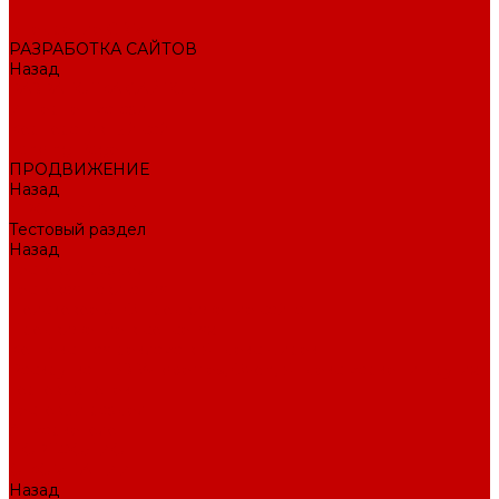
Внедрение CRM
РАЗРАБОТКА САЙТОВ
Назад
РАЗРАБОТКА САЙТОВ
Интернет-магазин
Корпоративный сайт
Landing Page
ПРОДВИЖЕНИЕ
Назад
ПРОДВИЖЕНИЕ
Тестовый раздел
Назад
Тестовый раздел
Тестовая навигация
Поисковое SEO продвижение сайта
Продвижение в соцсетях
Контекстная реклама в Яндекс Директ
Раскрутка ПВЗ Wildberries, Ozon, Яндекс маркет и других
торговых точек
Тестовый раздел
AI-маркетолог
ПОРТФОЛИО
О КОМПАНИИ
Назад