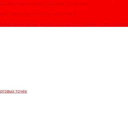
нды веб-приложений и другими проектами.
ашу компанию, ее услуги или товары
ым функционалом, необходимым для различных сфер деятел
орговых точек