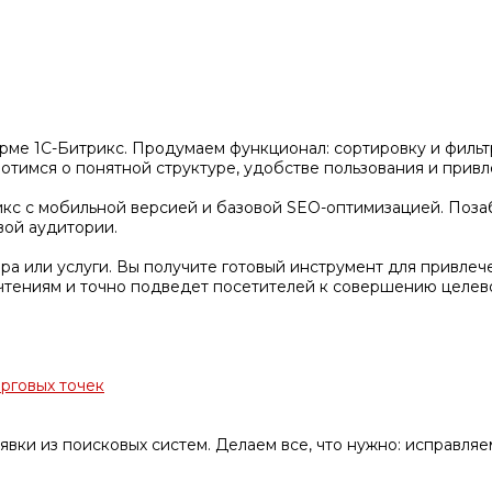
рме 1С-Битрикс. Продумаем функционал: сортировку и фильтр
тимся о понятной структуре, удобстве пользования и привл
кс с мобильной версией и базовой SEO-оптимизацией. Позаб
вой аудитории.
а или услуги. Вы получите готовый инструмент для привлеч
чтениям и точно подведет посетителей к совершению целево
орговых точек
явки из поисковых систем. Делаем все, что нужно: исправля