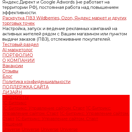
Яндекс.Директ и Google Adwords (не работает на
территории РФ), постоянная работа над повышением
эффективности.
Раскрутка ПВЗ Wildberries, Ozon, Яндекс маркет и других
торговых точек
Настройка, запуск и ведение рекламных кампаний на
активных жителей рядом с Вашим магазином или пунктом
выдачи заказов (ПВЗ), отслеживание покупателей.
Тестовый раздел
AI-маркетолог
ПОРТФОЛИО
О КОМПАНИИ
Вакансии
Отзывы
Блог
Политика конфиденциальности
ПОДДЕРЖКА САЙТА
ДИЗАЙН
ПРОДУКТЫ
1С-Битрикс
1С-Битрикс: Управление сайтом. Старт
1С-Битрикс:
Управление сайтом. Старт
1С-Битрикс: Управление сайтом.
Старт
1С-Битрикс: Управление сайтом. Старт
Решения
Universe
Universe
Universe
Universe