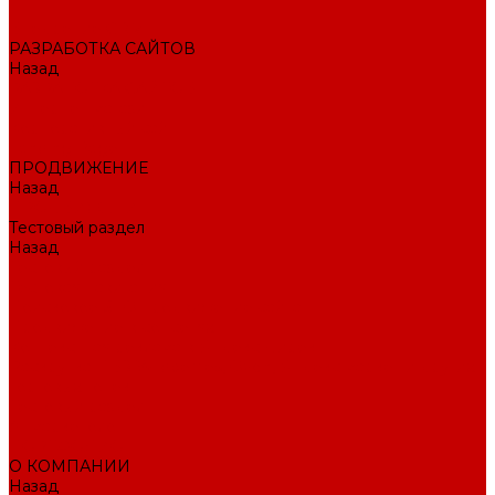
Внедрение CRM
РАЗРАБОТКА САЙТОВ
Назад
РАЗРАБОТКА САЙТОВ
Интернет-магазин
Корпоративный сайт
Landing Page
ПРОДВИЖЕНИЕ
Назад
ПРОДВИЖЕНИЕ
Тестовый раздел
Назад
Тестовый раздел
Тестовая навигация
Поисковое SEO продвижение сайта
Продвижение в соцсетях
Контекстная реклама в Яндекс Директ
Раскрутка ПВЗ Wildberries, Ozon, Яндекс маркет и других
торговых точек
Тестовый раздел
AI-маркетолог
ПОРТФОЛИО
О КОМПАНИИ
Назад