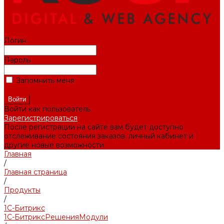
Логин
Пароль
Запомнить меня
Забыли пароль?
Войти как пользователь
Зарегистрироваться
После регистрации на сайте вам будет доступно
отслеживание состояния заказов, личный кабинет и
другие новые возможности
Главная
/
Главная страница
/
Продукты
/
1С-Битрикс
1С-Битрикс
Решения
Модули