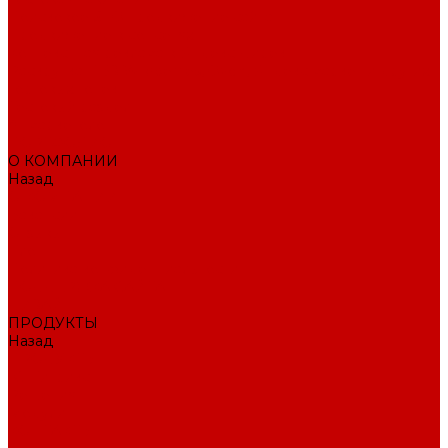
Поисковое SEO продвижение сайта
Продвижение в соцсетях
Контекстная реклама в Яндекс Директ
Раскрутка ПВЗ Wildberries, Ozon, Яндекс маркет и других
торговых точек
Тестовый раздел
AI-маркетолог
ПОРТФОЛИО
О КОМПАНИИ
Назад
О КОМПАНИИ
Вакансии
Отзывы
Блог
Политика конфиденциальности
ПОДДЕРЖКА САЙТА
ДИЗАЙН
ПРОДУКТЫ
Назад
ПРОДУКТЫ
1С-Битрикс
Решения
Модули
КОНТАКТЫ