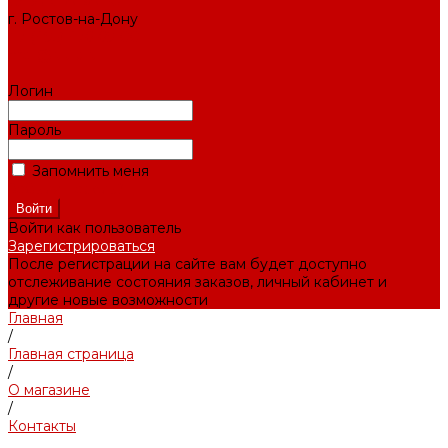
СЛУЖБА ЗАБОТЫ
г. Ростов-на-Дону
+7 (495) 476-69-00
mail@ruup.ru
Логин
Пароль
Запомнить меня
Забыли пароль?
Войти как пользователь
Зарегистрироваться
После регистрации на сайте вам будет доступно
отслеживание состояния заказов, личный кабинет и
другие новые возможности
Главная
/
Главная страница
/
О магазине
/
Контакты