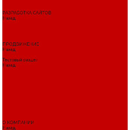
Внедрение CRM
РАЗРАБОТКА САЙТОВ
Назад
РАЗРАБОТКА САЙТОВ
Интернет-магазин
Корпоративный сайт
Landing Page
ПРОДВИЖЕНИЕ
Назад
ПРОДВИЖЕНИЕ
Тестовый раздел
Назад
Тестовый раздел
Тестовая навигация
Поисковое SEO продвижение сайта
Продвижение в соцсетях
Контекстная реклама в Яндекс Директ
Раскрутка ПВЗ Wildberries, Ozon, Яндекс маркет и других
торговых точек
Тестовый раздел
AI-маркетолог
ПОРТФОЛИО
О КОМПАНИИ
Назад