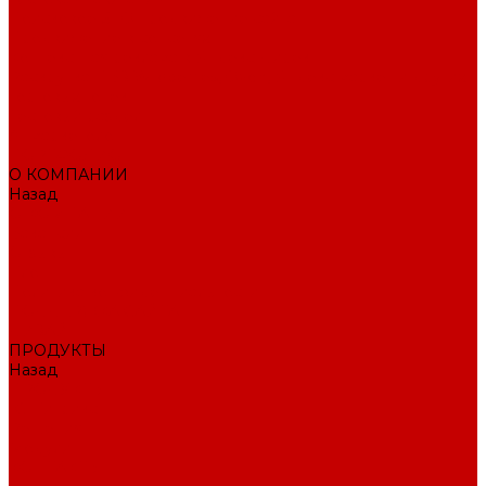
Поисковое SEO продвижение сайта
Продвижение в соцсетях
Контекстная реклама в Яндекс Директ
Раскрутка ПВЗ Wildberries, Ozon, Яндекс маркет и других
торговых точек
Тестовый раздел
AI-маркетолог
ПОРТФОЛИО
О КОМПАНИИ
Назад
О КОМПАНИИ
Вакансии
Отзывы
Блог
Политика конфиденциальности
ПОДДЕРЖКА САЙТА
ДИЗАЙН
ПРОДУКТЫ
Назад
ПРОДУКТЫ
1С-Битрикс
Решения
Модули
КОНТАКТЫ