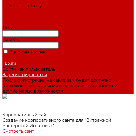
СЛУЖБА ЗАБОТЫ
г. Ростов-на-Дону
+7 (495) 476-69-00
mail@ruup.ru
Логин
Пароль
Запомнить меня
Забыли пароль?
Войти как пользователь
Зарегистрироваться
После регистрации на сайте вам будет доступно
отслеживание состояния заказов, личный кабинет и
другие новые возможности
Корпоративный сайт
Создание корпоративного сайта для "Витражной
мастерской Игнатовых"
Смотреть сайт