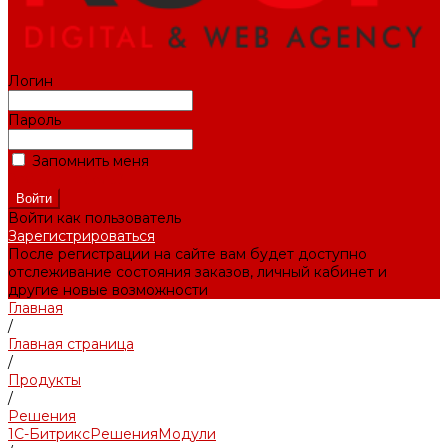
Логин
Пароль
Запомнить меня
Забыли пароль?
Войти как пользователь
Зарегистрироваться
После регистрации на сайте вам будет доступно
отслеживание состояния заказов, личный кабинет и
другие новые возможности
Главная
/
Главная страница
/
Продукты
/
Решения
1С-Битрикс
Решения
Модули