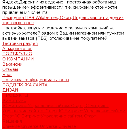
Яндекс.Директ и их ведение - постоянная работа над
повышением эффективности, т.е. снижение стоимости
привлечения клиента.
Раскрутка ПВЗ Wildberries, Ozon, Яндекс маркет и других
торговых точек
Настройка, запуск и ведение рекламных кампаний на
активных жителей рядом с Вашим магазином или пунктом
выдачи заказов (ПВЗ), отслеживание покупателей.
Тестовый раздел
AI-маркетолог
ПОРТФОЛИО
О КОМПАНИИ
Вакансии
Отзывы
Блог
Политика конфиденциальности
ПОДДЕРЖКА САЙТА
ДИЗАЙН
ПРОДУКТЫ
1С-Битрикс
1С-Битрикс: Управление сайтом. Старт
1С-Битрикс:
Управление сайтом. Старт
1С-Битрикс: Управление сайтом.
Старт
1С-Битрикс: Управление сайтом. Старт
Решения
Universe
Universe
Universe
Universe