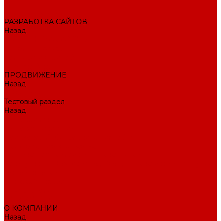
Внедрение CRM
РАЗРАБОТКА САЙТОВ
Назад
РАЗРАБОТКА САЙТОВ
Интернет-магазин
Корпоративный сайт
Landing Page
ПРОДВИЖЕНИЕ
Назад
ПРОДВИЖЕНИЕ
Тестовый раздел
Назад
Тестовый раздел
Тестовая навигация
Поисковое SEO продвижение сайта
Продвижение в соцсетях
Контекстная реклама в Яндекс Директ
Раскрутка ПВЗ Wildberries, Ozon, Яндекс маркет и других
торговых точек
Тестовый раздел
AI-маркетолог
ПОРТФОЛИО
О КОМПАНИИ
Назад