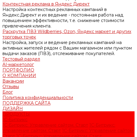
Контекстная реклама в Яндекс Директ
Настройка контекстных рекламных кампаний в
Яндекс.Директ и их ведение - постоянная работа над
повышением эффективности, т.е. снижение стоимости
привлечения клиента.
Раскрутка ПВЗ Wildberries, Ozon, Яндекс маркет и других
торговых точек
Настройка, запуск и ведение рекламных кампаний на
активных жителей рядом с Вашим магазином или пунктом
выдачи заказов (ПВЗ), отслеживание покупателей.
Тестовый раздел
AI-маркетолог
ПОРТФОЛИО
О КОМПАНИИ
Вакансии
Отзывы
Блог
Политика конфиденциальности
ПОДДЕРЖКА САЙТА
ДИЗАЙН
ПРОДУКТЫ
1С-Битрикс
1С-Битрикс: Управление сайтом. Старт
1С-Битрикс:
Управление сайтом. Старт
1С-Битрикс: Управление сайтом.
Старт
1С-Битрикс: Управление сайтом. Старт