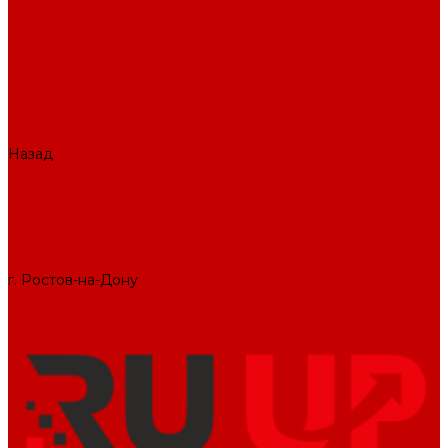
О КОМПАНИИ
Вакансии
Отзывы
Блог
Политика конфиденциальности
ПОДДЕРЖКА САЙТА
ДИЗАЙН
ПРОДУКТЫ
Назад
ПРОДУКТЫ
1С-Битрикс
Решения
Модули
КОНТАКТЫ
СЛУЖБА ЗАБОТЫ
г. Ростов-на-Дону
+7 (495) 476-69-00
mail@ruup.ru