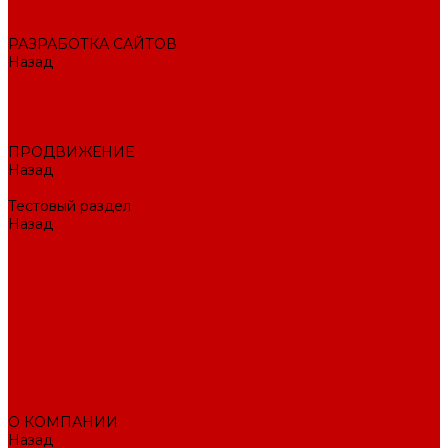
Внедрение CRM
РАЗРАБОТКА САЙТОВ
Назад
РАЗРАБОТКА САЙТОВ
Интернет-магазин
Корпоративный сайт
Landing Page
ПРОДВИЖЕНИЕ
Назад
ПРОДВИЖЕНИЕ
Тестовый раздел
Назад
Тестовый раздел
Тестовая навигация
Поисковое SEO продвижение сайта
Продвижение в соцсетях
Контекстная реклама в Яндекс Директ
Раскрутка ПВЗ Wildberries, Ozon, Яндекс маркет и других
торговых точек
Тестовый раздел
AI-маркетолог
ПОРТФОЛИО
О КОМПАНИИ
Назад