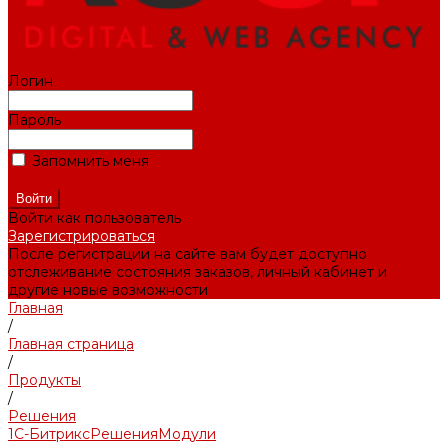
Логин
Пароль
Запомнить меня
Забыли пароль?
Войти как пользователь
Зарегистрироваться
После регистрации на сайте вам будет доступно
отслеживание состояния заказов, личный кабинет и
другие новые возможности
Главная
/
Главная страница
/
Продукты
/
Решения
1С-Битрикс
Решения
Модули