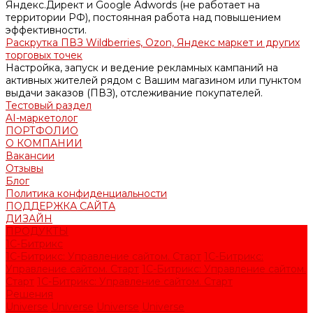
Яндекс.Директ и Google Adwords (не работает на
территории РФ), постоянная работа над повышением
эффективности.
Раскрутка ПВЗ Wildberries, Ozon, Яндекс маркет и других
торговых точек
Настройка, запуск и ведение рекламных кампаний на
активных жителей рядом с Вашим магазином или пунктом
выдачи заказов (ПВЗ), отслеживание покупателей.
Тестовый раздел
AI-маркетолог
ПОРТФОЛИО
О КОМПАНИИ
Вакансии
Отзывы
Блог
Политика конфиденциальности
ПОДДЕРЖКА САЙТА
ДИЗАЙН
ПРОДУКТЫ
1С-Битрикс
1С-Битрикс: Управление сайтом. Старт
1С-Битрикс:
Управление сайтом. Старт
1С-Битрикс: Управление сайтом.
Старт
1С-Битрикс: Управление сайтом. Старт
Решения
Universe
Universe
Universe
Universe