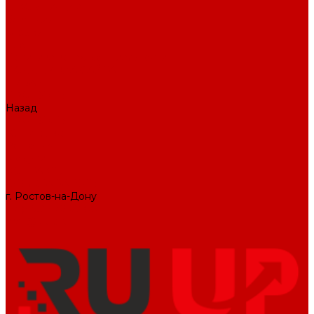
О КОМПАНИИ
Вакансии
Отзывы
Блог
Политика конфиденциальности
ПОДДЕРЖКА САЙТА
ДИЗАЙН
ПРОДУКТЫ
Назад
ПРОДУКТЫ
1С-Битрикс
Решения
Модули
КОНТАКТЫ
СЛУЖБА ЗАБОТЫ
г. Ростов-на-Дону
+7 (495) 476-69-00
mail@ruup.ru