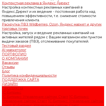
Контекстная реклама в Яндекс Директ
Настройка контекстных рекламных кампаний в
Яндекс.Директ и их ведение - постоянная работа над
повышением эффективности, т.е. снижение стоимости
привлечения клиента.
Раскрутка ПВЗ Wildberries, Ozon, Яндекс маркет и других
торговых точек
Настройка, запуск и ведение рекламных кампаний на
активных жителей рядом с Вашим магазином или пунктом
выдачи заказов (ПВЗ), отслеживание покупателей.
Тестовый раздел
AI-маркетолог
ПОРТФОЛИО
О КОМПАНИИ
Вакансии
Отзывы
Блог
Политика конфиденциальности
ПОДДЕРЖКА САЙТА
ДИЗАЙН
ПРОДУКТЫ
1С-Битрикс
1С-Битрикс: Управление сайтом. Старт
1С-Битрикс:
Управление сайтом. Старт
1С-Битрикс: Управление сайтом.
Старт
1С-Битрикс: Управление сайтом. Старт