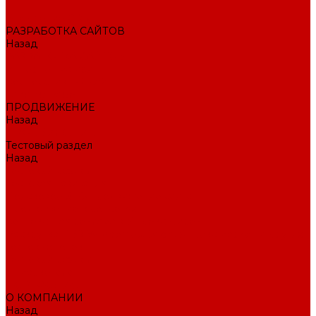
Внедрение CRM
РАЗРАБОТКА САЙТОВ
Назад
РАЗРАБОТКА САЙТОВ
Интернет-магазин
Корпоративный сайт
Landing Page
ПРОДВИЖЕНИЕ
Назад
ПРОДВИЖЕНИЕ
Тестовый раздел
Назад
Тестовый раздел
Тестовая навигация
Поисковое SEO продвижение сайта
Продвижение в соцсетях
Контекстная реклама в Яндекс Директ
Раскрутка ПВЗ Wildberries, Ozon, Яндекс маркет и других
торговых точек
Тестовый раздел
AI-маркетолог
ПОРТФОЛИО
О КОМПАНИИ
Назад