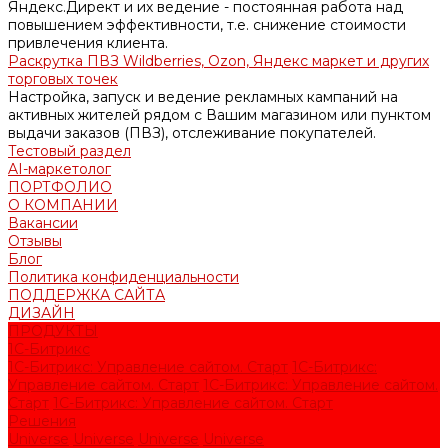
Яндекс.Директ и их ведение - постоянная работа над
повышением эффективности, т.е. снижение стоимости
привлечения клиента.
Раскрутка ПВЗ Wildberries, Ozon, Яндекс маркет и других
торговых точек
Настройка, запуск и ведение рекламных кампаний на
активных жителей рядом с Вашим магазином или пунктом
выдачи заказов (ПВЗ), отслеживание покупателей.
Тестовый раздел
AI-маркетолог
ПОРТФОЛИО
О КОМПАНИИ
Вакансии
Отзывы
Блог
Политика конфиденциальности
ПОДДЕРЖКА САЙТА
ДИЗАЙН
ПРОДУКТЫ
1С-Битрикс
1С-Битрикс: Управление сайтом. Старт
1С-Битрикс:
Управление сайтом. Старт
1С-Битрикс: Управление сайтом.
Старт
1С-Битрикс: Управление сайтом. Старт
Решения
Universe
Universe
Universe
Universe