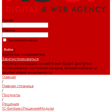
Логин
Пароль
Запомнить меня
Забыли пароль?
Войти как пользователь
Зарегистрироваться
После регистрации на сайте вам будет доступно
отслеживание состояния заказов, личный кабинет и
другие новые возможности
Главная
/
Главная страница
/
Продукты
/
Решения
1С-Битрикс
Решения
Модули