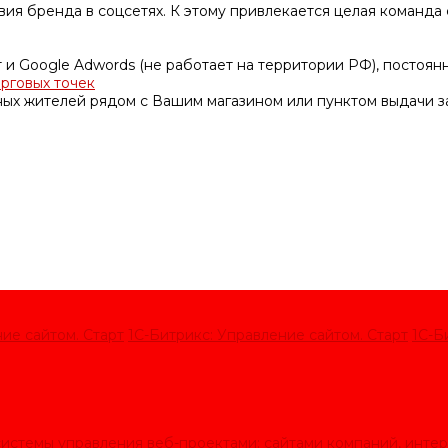
ия бренда в соцсетях. К этому привлекается целая команда 
 и Google Adwords (не работает на территории РФ), постоя
орговых точек
ных жителей рядом с Вашим магазином или пунктом выдачи за
ие сайтом. Старт
1С-Битрикс: Управление сайтом. Старт
1С-Б
истемы управления веб-проектами: сайтами компаний, интер