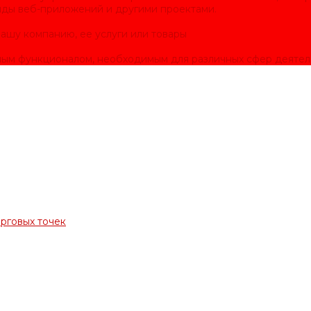
нды веб-приложений и другими проектами.
ашу компанию, ее услуги или товары
ым функционалом, необходимым для различных сфер деятел
орговых точек