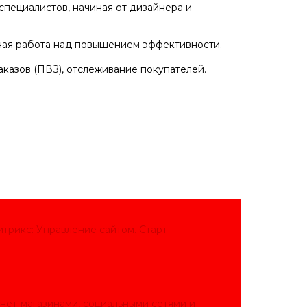
специалистов, начиная от дизайнера и
нная работа над повышением эффективности.
казов (ПВЗ), отслеживание покупателей.
итрикс: Управление сайтом. Старт
нет-магазинами, социальными сетями и