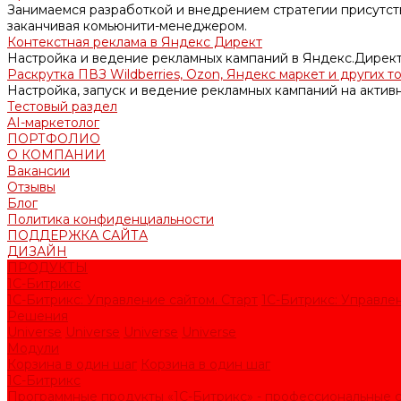
Занимаемся разработкой и внедрением стратегии присутств
заканчивая комьюнити-менеджером.
Контекстная реклама в Яндекс Директ
Настройка и ведение рекламных кампаний в Яндекс.Директ
Раскрутка ПВЗ Wildberries, Ozon, Яндекс маркет и других т
Настройка, запуск и ведение рекламных кампаний на актив
Тестовый раздел
AI-маркетолог
ПОРТФОЛИО
О КОМПАНИИ
Вакансии
Отзывы
Блог
Политика конфиденциальности
ПОДДЕРЖКА САЙТА
ДИЗАЙН
ПРОДУКТЫ
1С-Битрикс
1С-Битрикс: Управление сайтом. Старт
1С-Битрикс: Управлен
Решения
Universe
Universe
Universe
Universe
Модули
Корзина в один шаг
Корзина в один шаг
1С-Битрикс
Программные продукты «1С-Битрикс» - профессиональные с