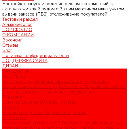
Настройка, запуск и ведение рекламных кампаний на
активных жителей рядом с Вашим магазином или пунктом
выдачи заказов (ПВЗ), отслеживание покупателей.
Тестовый раздел
AI-маркетолог
ПОРТФОЛИО
О КОМПАНИИ
Вакансии
Отзывы
Блог
Политика конфиденциальности
ПОДДЕРЖКА САЙТА
ДИЗАЙН
ПРОДУКТЫ
1С-Битрикс
1С-Битрикс: Управление сайтом. Старт
1С-Битрикс:
Управление сайтом. Старт
1С-Битрикс: Управление сайтом.
Старт
1С-Битрикс: Управление сайтом. Старт
Решения
Universe
Universe
Universe
Universe
Модули
Корзина в один шаг
Корзина в один шаг
1С-Битрикс
Программные продукты «1С-Битрикс» - профессиональные
системы управления веб-проектами: сайтами компаний,