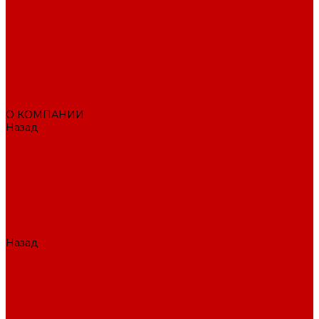
Поисковое SEO продвижение сайта
Продвижение в соцсетях
Контекстная реклама в Яндекс Директ
Раскрутка ПВЗ Wildberries, Ozon, Яндекс маркет и других
торговых точек
Тестовый раздел
AI-маркетолог
ПОРТФОЛИО
О КОМПАНИИ
Назад
О КОМПАНИИ
Вакансии
Отзывы
Блог
Политика конфиденциальности
ПОДДЕРЖКА САЙТА
ДИЗАЙН
ПРОДУКТЫ
Назад
ПРОДУКТЫ
1С-Битрикс
Решения
Модули
КОНТАКТЫ