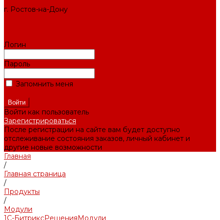
СЛУЖБА ЗАБОТЫ
г. Ростов-на-Дону
+7 (495) 476-69-00
mail@ruup.ru
Логин
Пароль
Запомнить меня
Забыли пароль?
Войти как пользователь
Зарегистрироваться
После регистрации на сайте вам будет доступно
отслеживание состояния заказов, личный кабинет и
другие новые возможности
Главная
/
Главная страница
/
Продукты
/
Модули
1С-Битрикс
Решения
Модули