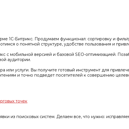
рме 1С-Битрикс. Продумаем функционал: сортировку и фильтр
тимся о понятной структуре, удобстве пользования и привл
кс с мобильной версией и базовой SEO-оптимизацией. Позаб
вой аудитории.
а или услуги. Вы получите готовый инструмент для привлеч
чтениям и точно подведет посетителей к совершению целево
орговых точек
явки из поисковых систем. Делаем все, что нужно: исправля