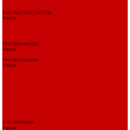
Внедрение CRM
РАЗРАБОТКА САЙТОВ
Назад
РАЗРАБОТКА САЙТОВ
Интернет-магазин
Корпоративный сайт
Landing Page
ПРОДВИЖЕНИЕ
Назад
ПРОДВИЖЕНИЕ
Тестовый раздел
Назад
Тестовый раздел
Тестовая навигация
Поисковое SEO продвижение сайта
Продвижение в соцсетях
Контекстная реклама в Яндекс Директ
Раскрутка ПВЗ Wildberries, Ozon, Яндекс маркет и других
торговых точек
Тестовый раздел
AI-маркетолог
ПОРТФОЛИО
О КОМПАНИИ
Назад