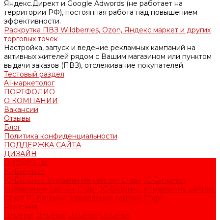
Яндекс.Директ и Google Adwords (не работает на
территории РФ), постоянная работа над повышением
эффективности.
Раскрутка ПВЗ Wildberries, Ozon, Яндекс маркет и других
торговых точек
Настройка, запуск и ведение рекламных кампаний на
активных жителей рядом с Вашим магазином или пунктом
выдачи заказов (ПВЗ), отслеживание покупателей.
Тестовый раздел
AI-маркетолог
ПОРТФОЛИО
О КОМПАНИИ
Вакансии
Отзывы
Блог
Политика конфиденциальности
ПОДДЕРЖКА САЙТА
ДИЗАЙН
ПРОДУКТЫ
1С-Битрикс
1С-Битрикс: Управление сайтом. Старт
1С-Битрикс:
Управление сайтом. Старт
1С-Битрикс: Управление сайтом.
Старт
1С-Битрикс: Управление сайтом. Старт
Решения
Universe
Universe
Universe
Universe