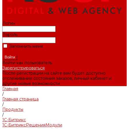
Логин
Пароль
Запомнить меня
Забыли пароль?
Войти как пользователь
Зарегистрироваться
После регистрации на сайте вам будет доступно
отслеживание состояния заказов, личный кабинет и
другие новые возможности
Главная
/
Главная страница
/
Продукты
/
1С-Битрикс
1С-Битрикс
Решения
Модули