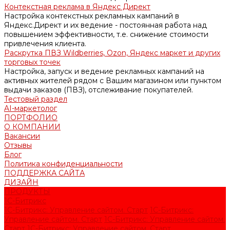
Контекстная реклама в Яндекс Директ
Настройка контекстных рекламных кампаний в
Яндекс.Директ и их ведение - постоянная работа над
повышением эффективности, т.е. снижение стоимости
привлечения клиента.
Раскрутка ПВЗ Wildberries, Ozon, Яндекс маркет и других
торговых точек
Настройка, запуск и ведение рекламных кампаний на
активных жителей рядом с Вашим магазином или пунктом
выдачи заказов (ПВЗ), отслеживание покупателей.
Тестовый раздел
AI-маркетолог
ПОРТФОЛИО
О КОМПАНИИ
Вакансии
Отзывы
Блог
Политика конфиденциальности
ПОДДЕРЖКА САЙТА
ДИЗАЙН
ПРОДУКТЫ
1С-Битрикс
1С-Битрикс: Управление сайтом. Старт
1С-Битрикс:
Управление сайтом. Старт
1С-Битрикс: Управление сайтом.
Старт
1С-Битрикс: Управление сайтом. Старт