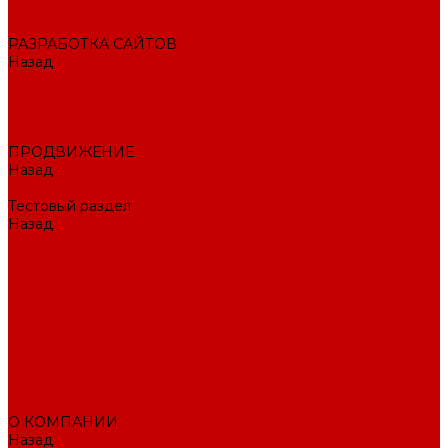
Внедрение CRM
РАЗРАБОТКА САЙТОВ
Назад
РАЗРАБОТКА САЙТОВ
Интернет-магазин
Корпоративный сайт
Landing Page
ПРОДВИЖЕНИЕ
Назад
ПРОДВИЖЕНИЕ
Тестовый раздел
Назад
Тестовый раздел
Тестовая навигация
Поисковое SEO продвижение сайта
Продвижение в соцсетях
Контекстная реклама в Яндекс Директ
Раскрутка ПВЗ Wildberries, Ozon, Яндекс маркет и других
торговых точек
Тестовый раздел
AI-маркетолог
ПОРТФОЛИО
О КОМПАНИИ
Назад