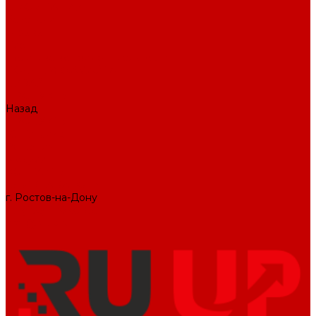
О КОМПАНИИ
Вакансии
Отзывы
Блог
Политика конфиденциальности
ПОДДЕРЖКА САЙТА
ДИЗАЙН
ПРОДУКТЫ
Назад
ПРОДУКТЫ
1С-Битрикс
Решения
Модули
КОНТАКТЫ
СЛУЖБА ЗАБОТЫ
г. Ростов-на-Дону
+7 (495) 476-69-00
mail@ruup.ru