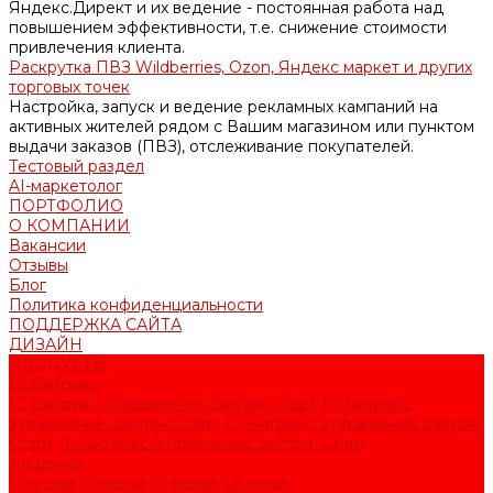
Яндекс.Директ и их ведение - постоянная работа над
повышением эффективности, т.е. снижение стоимости
привлечения клиента.
Раскрутка ПВЗ Wildberries, Ozon, Яндекс маркет и других
торговых точек
Настройка, запуск и ведение рекламных кампаний на
активных жителей рядом с Вашим магазином или пунктом
выдачи заказов (ПВЗ), отслеживание покупателей.
Тестовый раздел
AI-маркетолог
ПОРТФОЛИО
О КОМПАНИИ
Вакансии
Отзывы
Блог
Политика конфиденциальности
ПОДДЕРЖКА САЙТА
ДИЗАЙН
ПРОДУКТЫ
1С-Битрикс
1С-Битрикс: Управление сайтом. Старт
1С-Битрикс:
Управление сайтом. Старт
1С-Битрикс: Управление сайтом.
Старт
1С-Битрикс: Управление сайтом. Старт
Решения
Universe
Universe
Universe
Universe