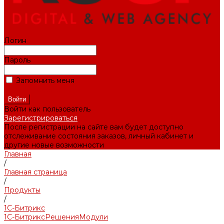
Логин
Пароль
Запомнить меня
Забыли пароль?
Войти как пользователь
Зарегистрироваться
После регистрации на сайте вам будет доступно
отслеживание состояния заказов, личный кабинет и
другие новые возможности
Главная
/
Главная страница
/
Продукты
/
1С-Битрикс
1С-Битрикс
Решения
Модули