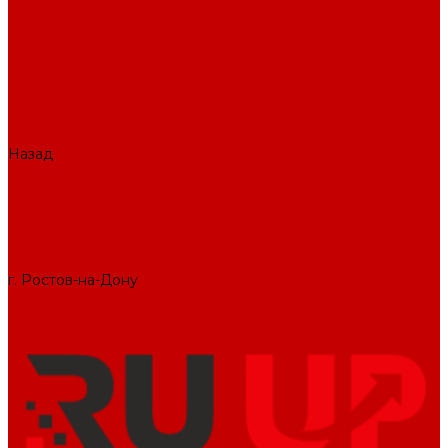
О КОМПАНИИ
Вакансии
Отзывы
Блог
Политика конфиденциальности
ПОДДЕРЖКА САЙТА
ДИЗАЙН
ПРОДУКТЫ
Назад
ПРОДУКТЫ
1С-Битрикс
Решения
Модули
КОНТАКТЫ
СЛУЖБА ЗАБОТЫ
г. Ростов-на-Дону
+7 (495) 476-69-00
mail@ruup.ru