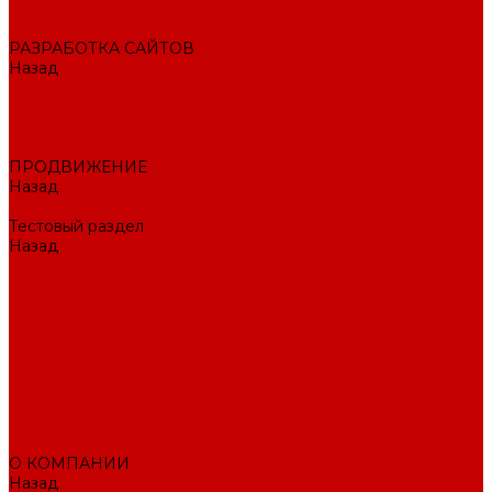
Внедрение CRM
РАЗРАБОТКА САЙТОВ
Назад
РАЗРАБОТКА САЙТОВ
Интернет-магазин
Корпоративный сайт
Landing Page
ПРОДВИЖЕНИЕ
Назад
ПРОДВИЖЕНИЕ
Тестовый раздел
Назад
Тестовый раздел
Тестовая навигация
Поисковое SEO продвижение сайта
Продвижение в соцсетях
Контекстная реклама в Яндекс Директ
Раскрутка ПВЗ Wildberries, Ozon, Яндекс маркет и других
торговых точек
Тестовый раздел
AI-маркетолог
ПОРТФОЛИО
О КОМПАНИИ
Назад