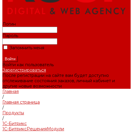
Логин
Пароль
Запомнить меня
Забыли пароль?
Войти как пользователь
Зарегистрироваться
После регистрации на сайте вам будет доступно
отслеживание состояния заказов, личный кабинет и
другие новые возможности
Главная
/
Главная страница
/
Продукты
/
1С-Битрикс
1С-Битрикс
Решения
Модули