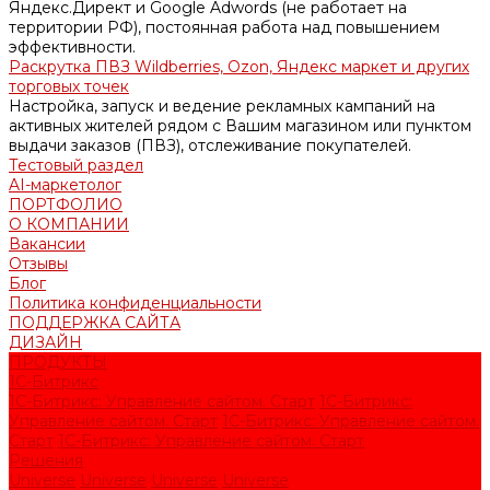
Яндекс.Директ и Google Adwords (не работает на
территории РФ), постоянная работа над повышением
эффективности.
Раскрутка ПВЗ Wildberries, Ozon, Яндекс маркет и других
торговых точек
Настройка, запуск и ведение рекламных кампаний на
активных жителей рядом с Вашим магазином или пунктом
выдачи заказов (ПВЗ), отслеживание покупателей.
Тестовый раздел
AI-маркетолог
ПОРТФОЛИО
О КОМПАНИИ
Вакансии
Отзывы
Блог
Политика конфиденциальности
ПОДДЕРЖКА САЙТА
ДИЗАЙН
ПРОДУКТЫ
1С-Битрикс
1С-Битрикс: Управление сайтом. Старт
1С-Битрикс:
Управление сайтом. Старт
1С-Битрикс: Управление сайтом.
Старт
1С-Битрикс: Управление сайтом. Старт
Решения
Universe
Universe
Universe
Universe