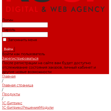
Логин
Пароль
Запомнить меня
Забыли пароль?
Войти как пользователь
Зарегистрироваться
После регистрации на сайте вам будет доступно
отслеживание состояния заказов, личный кабинет и
другие новые возможности
Главная
/
Главная страница
/
Продукты
/
1С-Битрикс
1С-Битрикс
Решения
Модули