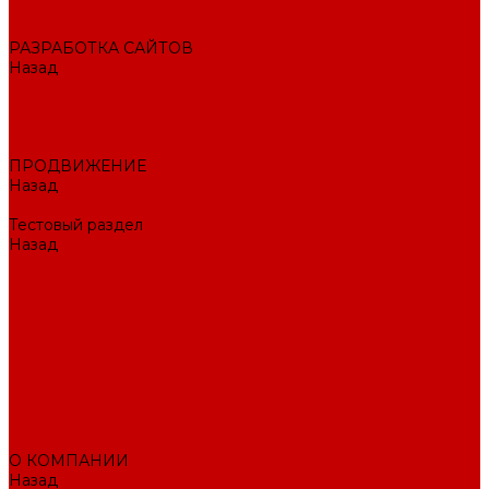
Внедрение CRM
РАЗРАБОТКА САЙТОВ
Назад
РАЗРАБОТКА САЙТОВ
Интернет-магазин
Корпоративный сайт
Landing Page
ПРОДВИЖЕНИЕ
Назад
ПРОДВИЖЕНИЕ
Тестовый раздел
Назад
Тестовый раздел
Тестовая навигация
Поисковое SEO продвижение сайта
Продвижение в соцсетях
Контекстная реклама в Яндекс Директ
Раскрутка ПВЗ Wildberries, Ozon, Яндекс маркет и других
торговых точек
Тестовый раздел
AI-маркетолог
ПОРТФОЛИО
О КОМПАНИИ
Назад