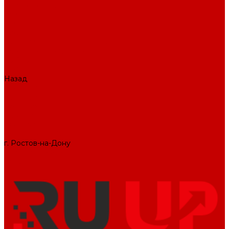
О КОМПАНИИ
Вакансии
Отзывы
Блог
Политика конфиденциальности
ПОДДЕРЖКА САЙТА
ДИЗАЙН
ПРОДУКТЫ
Назад
ПРОДУКТЫ
1С-Битрикс
Решения
Модули
КОНТАКТЫ
СЛУЖБА ЗАБОТЫ
г. Ростов-на-Дону
+7 (495) 476-69-00
mail@ruup.ru