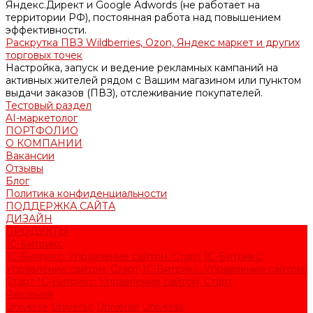
Яндекс.Директ и Google Adwords (не работает на
территории РФ), постоянная работа над повышением
эффективности.
Раскрутка ПВЗ Wildberries, Ozon, Яндекс маркет и других
торговых точек
Настройка, запуск и ведение рекламных кампаний на
активных жителей рядом с Вашим магазином или пунктом
выдачи заказов (ПВЗ), отслеживание покупателей.
Тестовый раздел
AI-маркетолог
ПОРТФОЛИО
О КОМПАНИИ
Вакансии
Отзывы
Блог
Политика конфиденциальности
ПОДДЕРЖКА САЙТА
ДИЗАЙН
ПРОДУКТЫ
1С-Битрикс
1С-Битрикс: Управление сайтом. Старт
1С-Битрикс:
Управление сайтом. Старт
1С-Битрикс: Управление сайтом.
Старт
1С-Битрикс: Управление сайтом. Старт
Решения
Universe
Universe
Universe
Universe